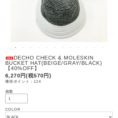
DECHO CHECK & MOLESKIN
BUCKET HAT(BEIGE/GRAY/BLACK)
【40%OFF】
6,270円(税570円)
獲得ポイント：124
個数
COLOR