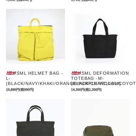
SML HELMET BAG -
SML DEFORMATION
L-
TOTEBAG -M-
(BLACK/NAVY/KHAKI/ORANGE/PURPLE/YELLOW)
(BLACK/CHARCOAL/COYOT
10,890円(税990円)
14,300円(税1,300円)