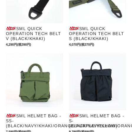
SML QUICK
SML QUICK
OPERATION TECH BELT
OPERATION TECH BELT
V (BLACK/KHAKI)
S (BLACK/KHAKI)
4,290円(税390円)
4,070円(税370円)
SML HELMET BAG -
SML HELMET BAG -
SS-
S-
(BLACK/NAVY/KHAKI/ORANGE/PURPLE/YELLOW)
(BLACK/NAVY/KHAKI/ORA
7,590円(税690円)
9,790円(税890円)