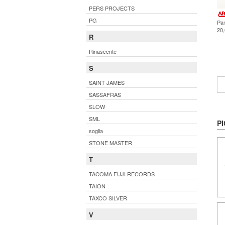
PERS PROJECTS
PG
Pa
20
R
Rinascente
S
SAINT JAMES
SASSAFRAS
SLOW
SML
PI
soglia
STONE MASTER
T
TACOMA FUJI RECORDS
TAION
TAXCO SILVER
V