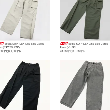
soglia SUPPLEX One Side Cargo
soglia SUPPLEX One Side Cargo
nts(OFF WHITE)
Pants(KHAKI)
,680円(税1,880円)
20,680円(税1,880円)