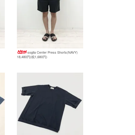
soglia Center Press Shorts(NAVY)
18,480円(税1,680円)