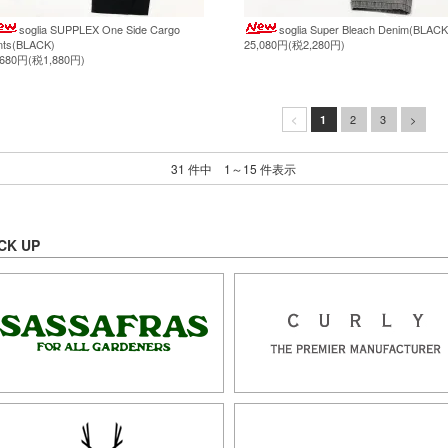
soglia SUPPLEX One Side Cargo
soglia Super Bleach Denim(BLACK
nts(BLACK)
25,080円(税2,280円)
,680円(税1,880円)
2
3
>
<
1
31 件中 1～15 件表示
CK UP