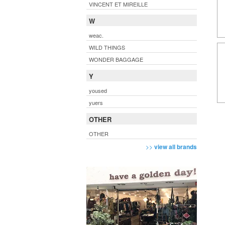
VINCENT ET MIREILLE
W
weac.
WILD THINGS
WONDER BAGGAGE
Y
yoused
yuers
OTHER
OTHER
>>
view all brands