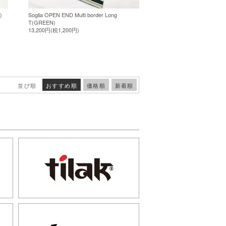
)
Soglia OPEN END Multi border Long
T(GREEN)
13,200円(税1,200円)
並び順
おすすめ順
価格順
新着順