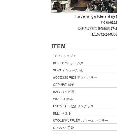
have a golden day!
〒630-8222
奈良県奈良市餅飯殿町27-2
TEL:0742-24-9308
ITEM
TOPS トップス
BOTTOMS ボトムス
SHOES シューズ 靴
ACCESSORIES アクセサリー
CAP/HAT 帽子
BAG バッグ 鞄
WALLET 財布
EYEWEAR 眼鏡 サングラス
BELT ベルト
STOLE/MUFFLER ストール マフラー
GLOVES 手袋