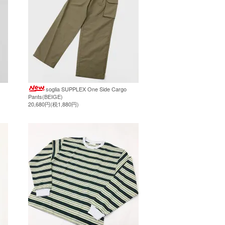
soglia SUPPLEX One Side Cargo
Pants(BEIGE)
20,680円(税1,880円)