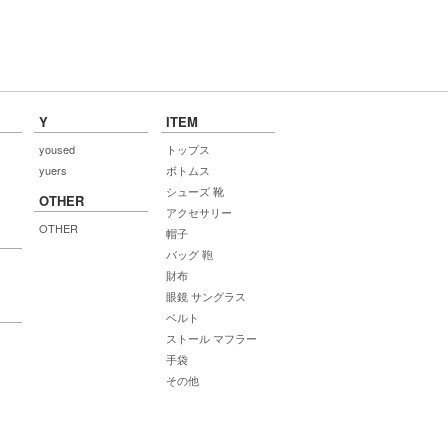
Y
ITEM
yoused
トップス
yuers
ボトムス
シューズ 靴
OTHER
アクセサリー
OTHER
帽子
バッグ 鞄
財布
眼鏡 サングラス
ベルト
ストール マフラー
手袋
その他