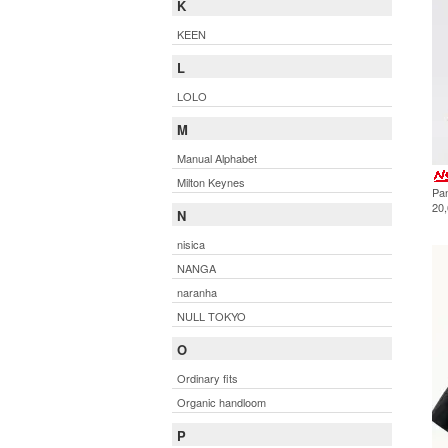
K
KEEN
L
LOLO
M
Manual Alphabet
Milton Keynes
Pa
20
N
nisica
NANGA
naranha
NULL TOKYO
O
Ordinary fits
Organic handloom
P