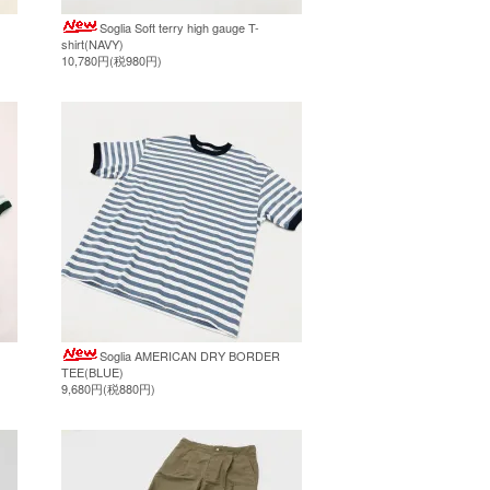
Soglia Soft terry high gauge T-
shirt(NAVY)
10,780円(税980円)
Soglia AMERICAN DRY BORDER
TEE(BLUE)
9,680円(税880円)