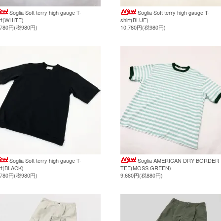
Soglia Soft terry high gauge T-
Soglia Soft terry high gauge T-
rt(WHITE)
shirt(BLUE)
,780円(税980円)
10,780円(税980円)
Soglia Soft terry high gauge T-
Soglia AMERICAN DRY BORDER
rt(BLACK)
TEE(MOSS GREEN)
,780円(税980円)
9,680円(税880円)