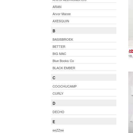
ARAN
Arvor Maree
AXESQUIN
B
BASISBROEK
BETTER
BIG MAC
18
Blue Books Co
BLACK EMBER
C
COOCHUCAMP
CURLY
D
DECHO
E
eeZZee