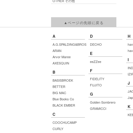
OTHER その他
▲ページの先頭に戻る
A
D
H
A.G.SPALDING&BROS
DECHO
han
ARAN
hav
E
Arvor Maree
I
eeZZee
AXESQUIN
IN
F
B
IZI
FIDELITY
BASISBROEK
J
FUJITO
BETTER
JA
BIG MAC
G
Jap
Blue Books Co
Golden Sombrero
BLACK EMBER
K
GRAMICCI
C
KE
COOCHUCAMP
CURLY