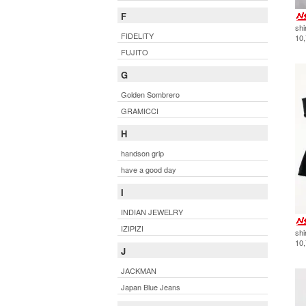
F
shi
FIDELITY
10
FUJITO
G
Golden Sombrero
GRAMICCI
H
handson grip
have a good day
I
INDIAN JEWELRY
IZIPIZI
shi
10
J
JACKMAN
Japan Blue Jeans