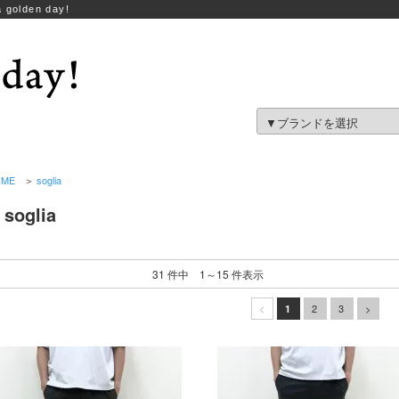
 golden day!
OME
＞
soglia
soglia
31 件中 1～15 件表示
2
3
>
<
1