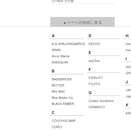
OTHER その他
▲ページの先頭に戻る
A
D
H
A.G.SPALDING&BROS
DECHO
han
ARAN
hav
E
Arvor Maree
I
eeZZee
AXESQUIN
IN
F
B
IZI
FIDELITY
BASISBROEK
J
FUJITO
BETTER
JA
BIG MAC
G
Jap
Blue Books Co
Golden Sombrero
BLACK EMBER
K
GRAMICCI
C
KE
COOCHUCAMP
CURLY