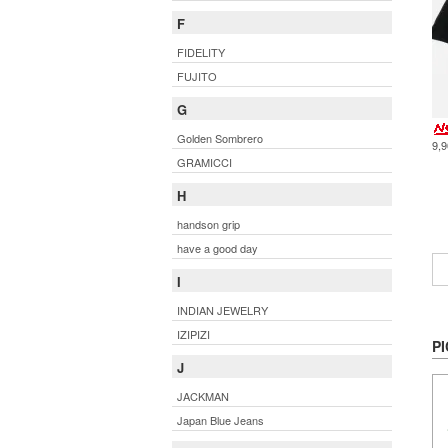
F
FIDELITY
FUJITO
G
Golden Sombrero
9,
GRAMICCI
H
handson grip
have a good day
I
INDIAN JEWELRY
IZIPIZI
PI
J
JACKMAN
Japan Blue Jeans