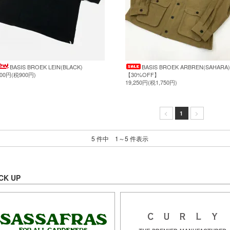
BASIS BROEK LEIN(BLACK)
BASIS BROEK ARBREN(SAHARA)
900円(税900円)
【30%OFF】
19,250円(税1,750円)
<
1
>
5 件中 1～5 件表示
CK UP