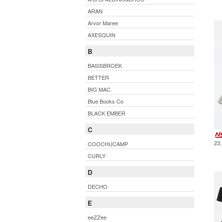
ARAN
Arvor Maree
AXESQUIN
B
BASISBROEK
BETTER
BIG MAC
Blue Books Co
BLACK EMBER
C
23
COOCHUCAMP
CURLY
D
DECHO
E
eeZZee