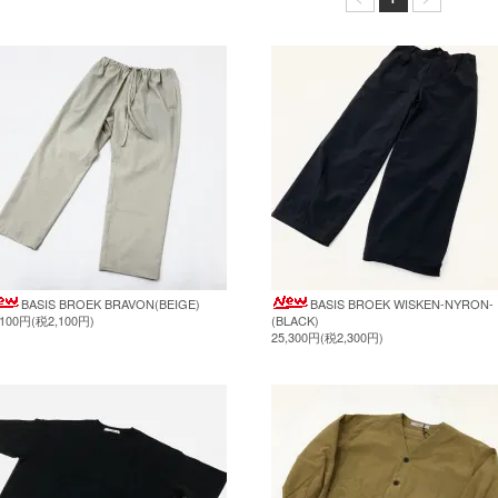
BASIS BROEK BRAVON(BEIGE)
BASIS BROEK WISKEN-NYRON-
,100円(税2,100円)
(BLACK)
25,300円(税2,300円)