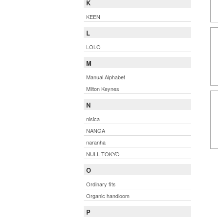
K
KEEN
L
LOLO
M
Manual Alphabet
Milton Keynes
N
nisica
NANGA
naranha
NULL TOKYO
O
Ordinary fits
Organic handloom
P