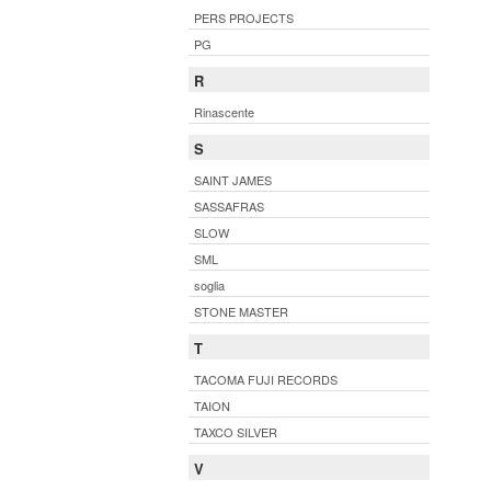
PERS PROJECTS
PG
R
Rinascente
S
SAINT JAMES
SASSAFRAS
SLOW
SML
soglia
STONE MASTER
T
TACOMA FUJI RECORDS
TAION
TAXCO SILVER
V