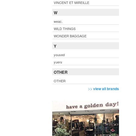
VINCENT ET MIREILLE
W
weac.
WILD THINGS
WONDER BAGGAGE
Y
yoused
yuers
OTHER
OTHER
>>
view all brands