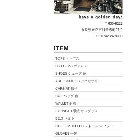
have a golden day!
〒630-8222
奈良県奈良市餅飯殿町27-2
TEL:0742-24-9308
ITEM
TOPS トップス
BOTTOMS ボトムス
SHOES シューズ 靴
ACCESSORIES アクセサリー
CAP/HAT 帽子
BAG バッグ 鞄
WALLET 財布
EYEWEAR 眼鏡 サングラス
BELT ベルト
STOLE/MUFFLER ストール マフラー
GLOVES 手袋