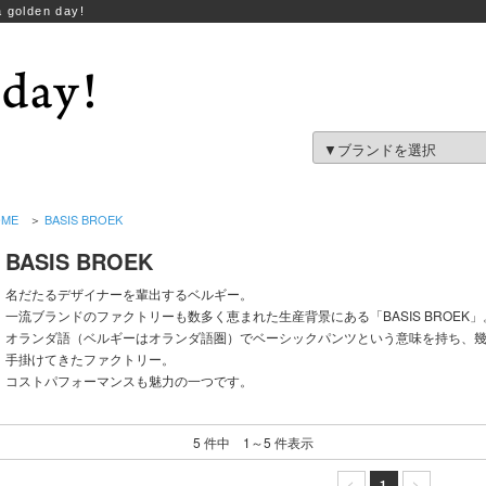
 golden day!
OME
＞
BASIS BROEK
BASIS BROEK
名だたるデザイナーを輩出するベルギー。
一流ブランドのファクトリーも数多く恵まれた生産背景にある「BASIS BROEK」
オランダ語（ベルギーはオランダ語圏）でベーシックパンツという意味を持ち、
手掛けてきたファクトリー。
コストパフォーマンスも魅力の一つです。
5 件中 1～5 件表示
<
1
>