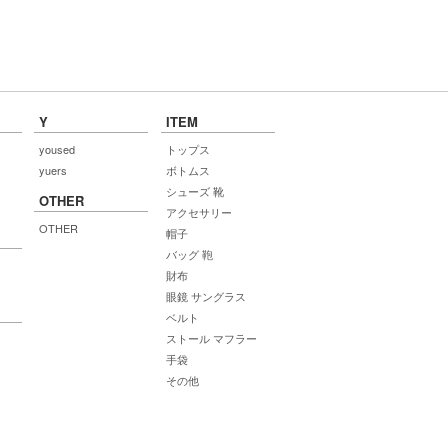
Y
ITEM
yoused
トップス
yuers
ボトムス
シューズ 靴
OTHER
アクセサリー
OTHER
帽子
バッグ 鞄
財布
眼鏡 サングラス
ベルト
ストール マフラー
手袋
その他