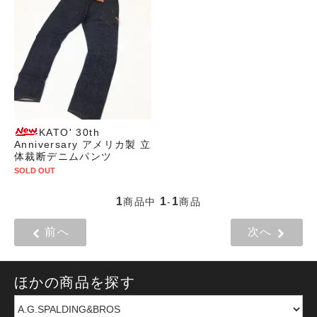
KATO' 30th
Anniversary アメリカ製 立
体裁断デニムパンツ
SOLD OUT
1
1
1
商品中
-
商品
前へ
次へ
ほかの商品を探す