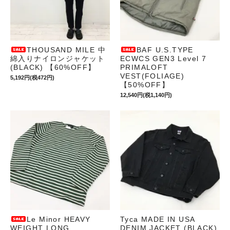
THOUSAND MILE 中
BAF U.S.TYPE
綿入りナイロンジャケット
ECWCS GEN3 Level 7
(BLACK) 【60%OFF】
PRIMALOFT
VEST(FOLIAGE)
5,192円(税472円)
【50%OFF】
12,540円(税1,140円)
Le Minor HEAVY
Tyca MADE IN USA
WEIGHT LONG
DENIM JACKET (BLACK)