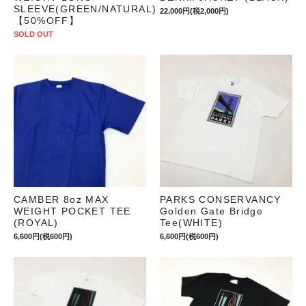
SLEEVE(GREEN/NATURAL)
22,000円(税2,000円)
【50%OFF】
SOLD OUT
CAMBER 8oz MAX
PARKS CONSERVANCY
WEIGHT POCKET TEE
Golden Gate Bridge
(ROYAL)
Tee(WHITE)
6,600円(税600円)
6,600円(税600円)