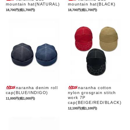
mountain hat(NATURAL)
mountain hat(BLACK)
18,700円(税1,700円)
18,700円(税1,700円)
naranha denim roll
naranha cotton
cap(BLUE/INDIGO)
nylon grosgrain stitch
work 7P
11,000円(税1,000円)
cap(BEIGE/RED/BLACK)
12,100円(税1,100円)