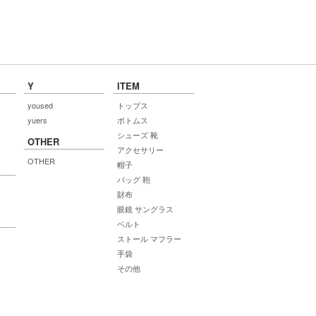
Y
ITEM
yoused
トップス
yuers
ボトムス
シューズ 靴
OTHER
アクセサリー
OTHER
帽子
バッグ 鞄
財布
眼鏡 サングラス
ベルト
ストール マフラー
手袋
その他