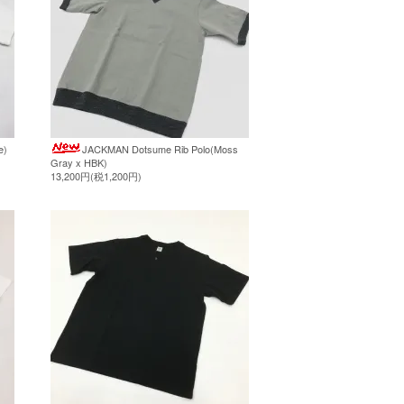
e)
JACKMAN Dotsume Rib Polo(Moss
Gray x HBK)
13,200円(税1,200円)