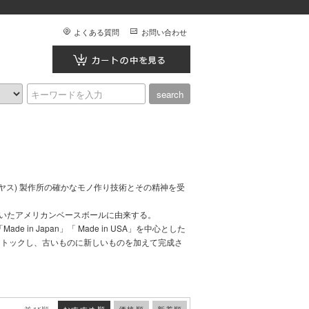
よくある質問
お問い合わせ
リヤス) 製作所の確かなモノ作り技術とその精神を受
ていたアメリカンベースボールに由来する。
n Japan」「 Made in USA」を中心とした
ストックし、古いものに新しいものを加えて完成さ
並び順
おすすめ順
価格順
新着順