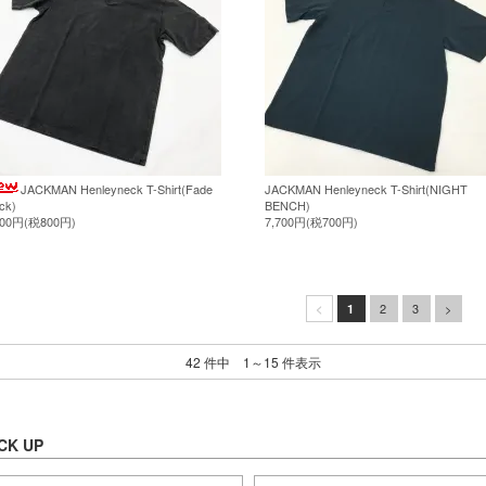
JACKMAN Henleyneck T-Shirt(Fade
JACKMAN Henleyneck T-Shirt(NIGHT
ck)
BENCH)
800円(税800円)
7,700円(税700円)
2
3
>
<
1
42 件中 1～15 件表示
CK UP