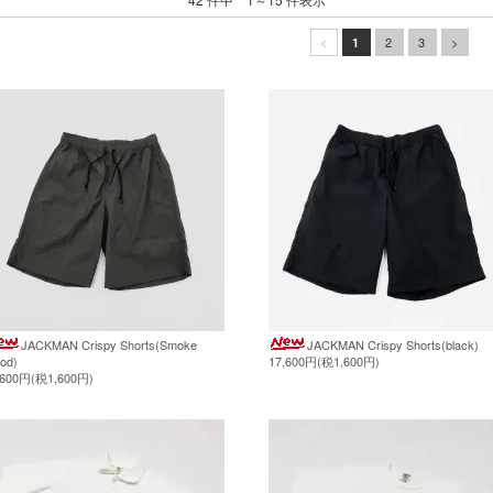
2
3
>
<
1
JACKMAN Crispy Shorts(Smoke
JACKMAN Crispy Shorts(black)
od)
17,600円(税1,600円)
,600円(税1,600円)