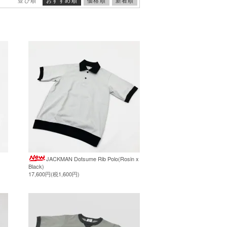
JACKMAN Dotsume Rib Polo(Rosin x
Black)
17,600円(税1,600円)