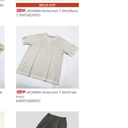
te)
SOLD OUT
JACKMAN Henleyneck T-Shirt(Black)
7,700円(税700円)
de
JACKMAN Henleyneck T-Shirt(Fade
Ivory)
8,800円(税800円)