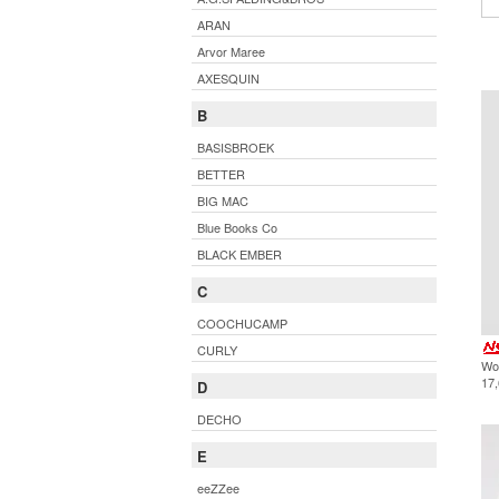
ARAN
Arvor Maree
AXESQUIN
B
BASISBROEK
BETTER
BIG MAC
Blue Books Co
BLACK EMBER
C
COOCHUCAMP
CURLY
Wo
17
D
DECHO
E
eeZZee