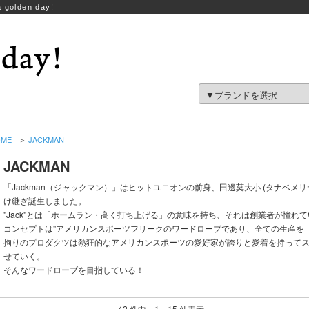
 golden day!
OME
＞
JACKMAN
JACKMAN
「Jackman（ジャックマン）」はヒットユニオンの前身、田邊莫大小 (タナベメ
け継ぎ誕生しました。
"Jack"とは「ホームラン・高く打ち上げる」の意味を持ち、それは創業者が憧れ
コンセプトは"アメリカンスポーツフリークのワードローブであり、全ての生産を「Made i
拘りのプロダクツは熱狂的なアメリカンスポーツの愛好家が誇りと愛着を持って
せていく。
そんなワードローブを目指している！
42 件中 1～15 件表示