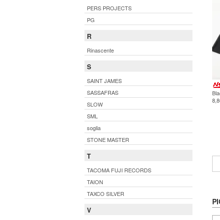
PERS PROJECTS
PG
R
Rinascente
S
SAINT JAMES
SASSAFRAS
Bla
8,
SLOW
SML
soglia
STONE MASTER
T
TACOMA FUJI RECORDS
TAION
TAXCO SILVER
PI
V