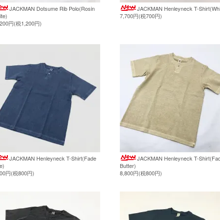
JACKMAN Dotsume Rib Polo(Rosin
JACKMAN Henleyneck T-Shirt(Whi
te)
7,700円(税700円)
,200円(税1,200円)
JACKMAN Henleyneck T-Shirt(Fade
JACKMAN Henleyneck T-Shirt(Fa
e)
Butter)
800円(税800円)
8,800円(税800円)