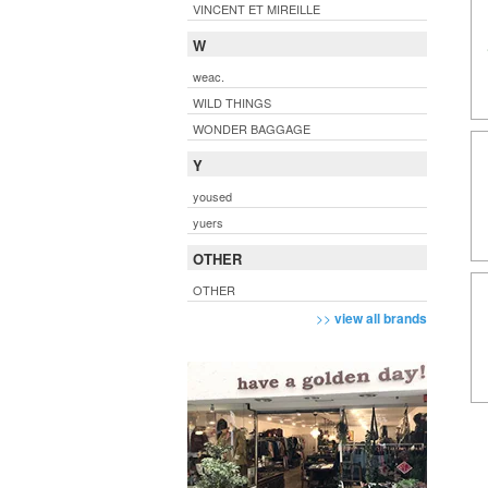
VINCENT ET MIREILLE
W
weac.
WILD THINGS
WONDER BAGGAGE
Y
yoused
yuers
OTHER
OTHER
>>
view all brands