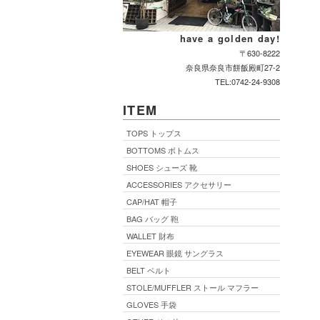
have a golden day!
〒630-8222
奈良県奈良市餅飯殿町27-2
TEL:0742-24-9308
ITEM
TOPS トップス
BOTTOMS ボトムス
SHOES シューズ 靴
ACCESSORIES アクセサリー
CAP/HAT 帽子
BAG バッグ 鞄
WALLET 財布
EYEWEAR 眼鏡 サングラス
BELT ベルト
STOLE/MUFFLER ストール マフラー
GLOVES 手袋