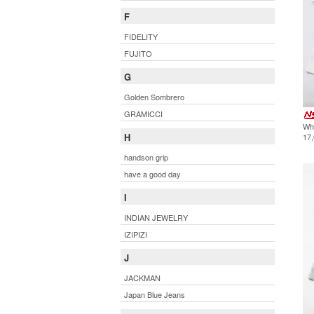
F
FIDELITY
FUJITO
G
Golden Sombrero
GRAMICCI
Whi
H
17
handson grip
have a good day
I
INDIAN JEWELRY
IZIPIZI
J
JACKMAN
Japan Blue Jeans