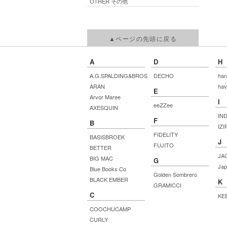
OTHER その他
▲ページの先頭に戻る
A
D
H
A.G.SPALDING&BROS
DECHO
han
ARAN
hav
E
Arvor Maree
I
eeZZee
AXESQUIN
IN
F
B
IZI
FIDELITY
BASISBROEK
J
FUJITO
BETTER
JA
BIG MAC
G
Jap
Blue Books Co
Golden Sombrero
BLACK EMBER
K
GRAMICCI
C
KE
COOCHUCAMP
CURLY