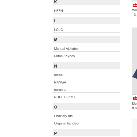
K
Whi
KEEN
13
L
LOLO
M
Manual Alphabet
Milton Keynes
N
nisica
NANGA
naranha
NULL TOKYO
Blu
O
8,
Ordinary fits
Organic handloom
P