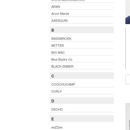
ARAN
Arvor Maree
AXESQUIN
B
BASISBROEK
BETTER
BIG MAC
Blue Books Co
BLACK EMBER
C
COOCHUCAMP
CURLY
D
DECHO
E
eeZZee