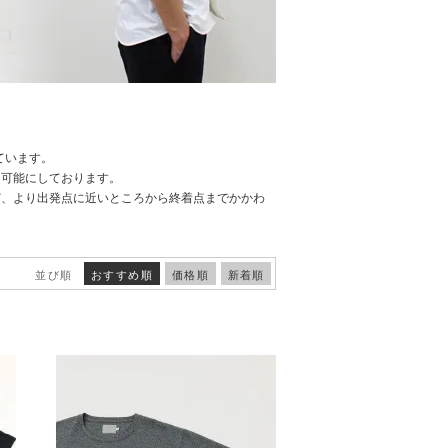
ています。
を可能にしております。
ど、より出発点に近いところから終着点までかかわ
並び順
おすすめ順
価格順
新着順