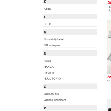
K
TE
KEEN
14
L
LOLO
M
Manual Alphabet
Milton Keynes
N
nisica
NANGA
naranha
NULL TOKYO
12
O
Ordinary fits
Organic handloom
P