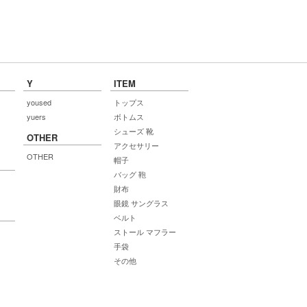
Y
ITEM
yoused
トップス
yuers
ボトムス
シューズ 靴
OTHER
アクセサリー
OTHER
帽子
バッグ 鞄
財布
眼鏡 サングラス
ベルト
ストール マフラー
手袋
その他