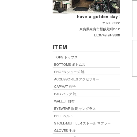
have a golden day!
〒630-8222
奈良県奈良市餅飯殿町27-2
TEL:0742-24-9308
ITEM
TOPS トップス
BOTTOMS ボトムス
SHOES シューズ 靴
ACCESSORIES アクセサリー
CAP/HAT 帽子
BAG バッグ 鞄
WALLET 財布
EYEWEAR 眼鏡 サングラス
BELT ベルト
STOLE/MUFFLER ストール マフラー
GLOVES 手袋