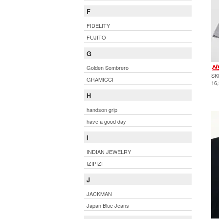
F
FIDELITY
FUJITO
G
Golden Sombrero
SK
GRAMICCI
16
H
handson grip
have a good day
I
INDIAN JEWELRY
IZIPIZI
J
JACKMAN
Japan Blue Jeans