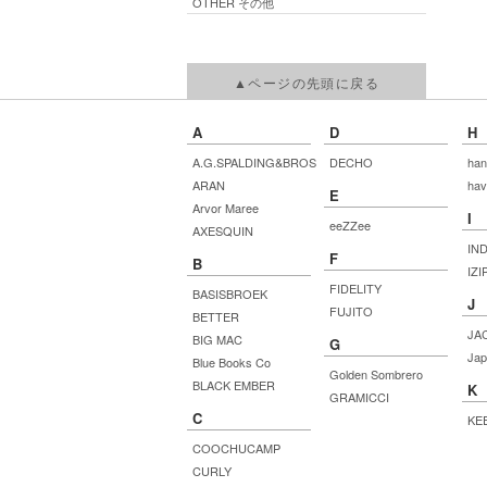
OTHER その他
▲ページの先頭に戻る
A
D
H
A.G.SPALDING&BROS
DECHO
han
ARAN
hav
E
Arvor Maree
I
eeZZee
AXESQUIN
IN
F
B
IZI
FIDELITY
BASISBROEK
J
FUJITO
BETTER
JA
BIG MAC
G
Jap
Blue Books Co
Golden Sombrero
BLACK EMBER
K
GRAMICCI
C
KE
COOCHUCAMP
CURLY