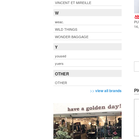
VINCENT ET MIREILLE
W
PU
weac.
14
WILD THINGS
WONDER BAGGAGE
Y
yoused
yuers
OTHER
OTHER
PI
>>
view all brands