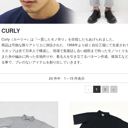
CURLY
Curly（カーリー）は『一貫したモノ作り』を目指したちあげられました。
商品は可能な限りアトリエに併設された、1968年より続く自社工場にて生産され
スタッフは全て日本人で構成し、現場で直接話し合い細部まで拘ったモノつくり
また糸や編みに拘った生地作りや、着る人を引き立てるパターン作成、後加工な
る事で、ブレのないアイテムを創り出していきます。
24 件中 1～15 件表示
2
>
<
1