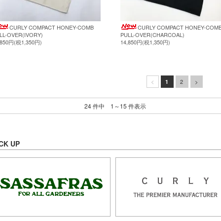
CURLY COMPACT HONEY-COMB
CURLY COMPACT HONEY-COM
LL-OVER(IVORY)
PULL-OVER(CHARCOAL)
,850円(税1,350円)
14,850円(税1,350円)
2
>
<
1
24 件中 1～15 件表示
CK UP