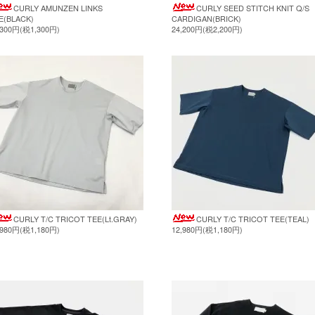
CURLY AMUNZEN LINKS
CURLY SEED STITCH KNIT Q/S
E(BLACK)
CARDIGAN(BRICK)
,300円(税1,300円)
24,200円(税2,200円)
CURLY T/C TRICOT TEE(Lt.GRAY)
CURLY T/C TRICOT TEE(TEAL)
,980円(税1,180円)
12,980円(税1,180円)