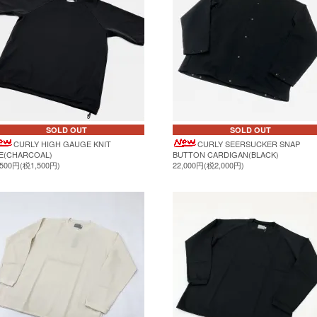
SOLD OUT
SOLD OUT
CURLY HIGH GAUGE KNIT
CURLY SEERSUCKER SNAP
E(CHARCOAL)
BUTTON CARDIGAN(BLACK)
,500円(税1,500円)
22,000円(税2,000円)