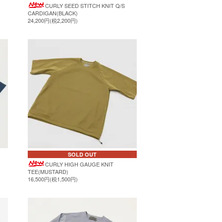
CURLY SEED STITCH KNIT Q/S
CARDIGAN(BLACK)
24,200円(税2,200円)
SOLD OUT
CURLY HIGH GAUGE KNIT
TEE(MUSTARD)
16,500円(税1,500円)