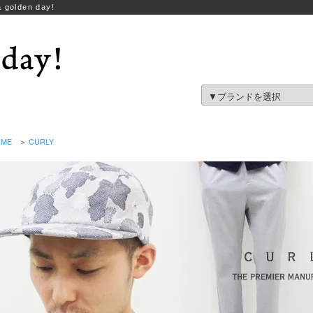
 golden day!
OME
＞
CURLY