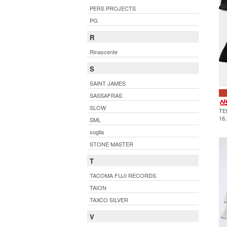
PERS PROJECTS
PG
R
Rinascente
S
SAINT JAMES
SASSAFRAS
SLOW
TE
16
SML
soglia
STONE MASTER
T
TACOMA FUJI RECORDS
TAION
TAXCO SILVER
V