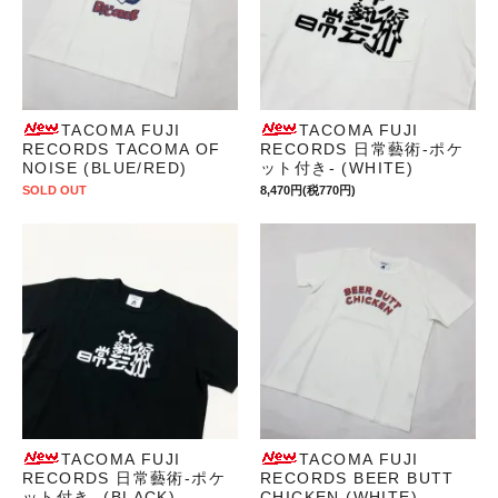
TACOMA FUJI
TACOMA FUJI
RECORDS TACOMA OF
RECORDS 日常藝術-ポケ
NOISE (BLUE/RED)
ット付き- (WHITE)
SOLD OUT
8,470円(税770円)
TACOMA FUJI
TACOMA FUJI
RECORDS 日常藝術-ポケ
RECORDS BEER BUTT
ット付き- (BLACK)
CHICKEN (WHITE)