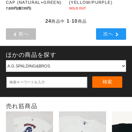
CAP (NATURAL×GREEN)
(YELLOW/PURPLE)
7,920円(税720円)
SOLD OUT
24
1
10
商品中
-
商品
前へ
次へ
ほかの商品を探す
検索
売れ筋商品