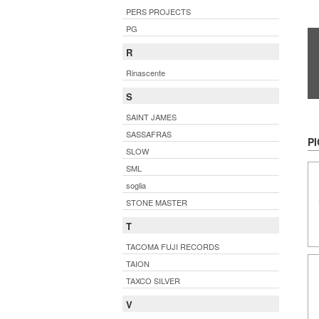
PERS PROJECTS
PG
R
Rinascente
S
SAINT JAMES
SASSAFRAS
PI
SLOW
SML
soglia
STONE MASTER
T
TACOMA FUJI RECORDS
TAION
TAXCO SILVER
V