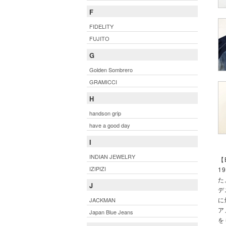
F
FIDELITY
FUJITO
G
Golden Sombrero
GRAMICCI
H
handson grip
have a good day
I
INDIAN JEWELRY
【
IZIPIZI
1
た
J
デ
に
JACKMAN
ア
Japan Blue Jeans
を