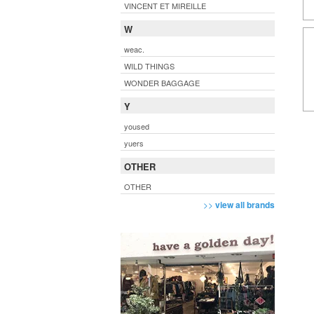
VINCENT ET MIREILLE
W
weac.
WILD THINGS
WONDER BAGGAGE
Y
yoused
yuers
OTHER
OTHER
>>
view all brands