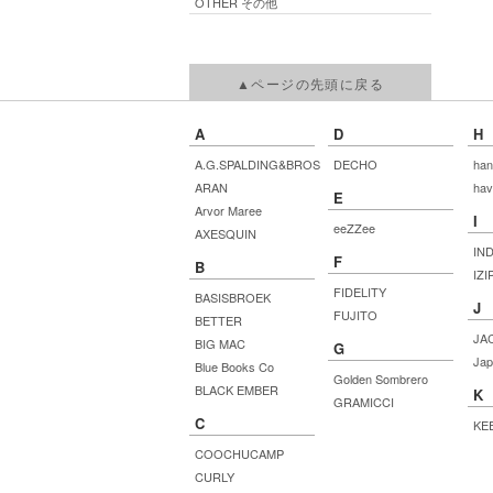
OTHER その他
▲ページの先頭に戻る
A
D
H
A.G.SPALDING&BROS
DECHO
han
ARAN
hav
E
Arvor Maree
I
eeZZee
AXESQUIN
IN
F
B
IZI
FIDELITY
BASISBROEK
J
FUJITO
BETTER
JA
BIG MAC
G
Jap
Blue Books Co
Golden Sombrero
BLACK EMBER
K
GRAMICCI
C
KE
COOCHUCAMP
CURLY