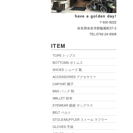
have a golden day!
〒630-8222
奈良県奈良市餅飯殿町27-2
TEL:0742-24-9308
ITEM
TOPS トップス
BOTTOMS ボトムス
SHOES シューズ 靴
ACCESSORIES アクセサリー
CAP/HAT 帽子
BAG バッグ 鞄
WALLET 財布
EYEWEAR 眼鏡 サングラス
BELT ベルト
STOLE/MUFFLER ストール マフラー
GLOVES 手袋