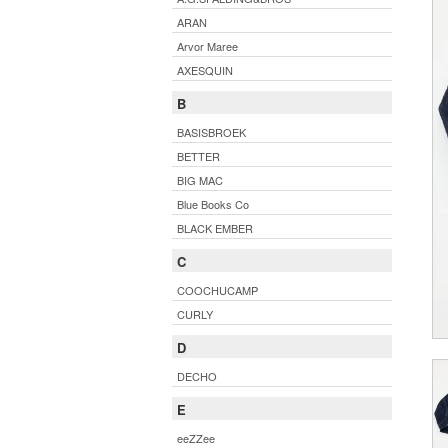
ARAN
Arvor Maree
AXESQUIN
B
BASISBROEK
BETTER
BIG MAC
Blue Books Co
BLACK EMBER
C
COOCHUCAMP
CURLY
D
DECHO
E
eeZZee