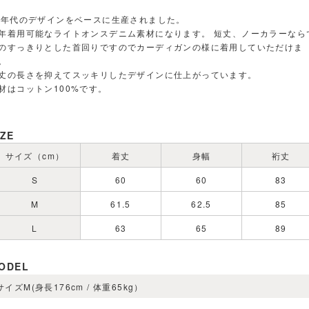
0年代のデザインをベースに生産されました。
年着用可能なライトオンスデニム素材になります。 短丈、ノーカラーなら
のすっきりとした首回りですのでカーディガンの様に着用していただけま
。
丈の長さを抑えてスッキリしたデザインに仕上がっています。
材はコットン100%です。
IZE
サイズ（cm）
着丈
身幅
裄丈
S
60
60
83
M
61.5
62.5
85
L
63
65
89
ODEL
サイズM(身長176cm / 体重65kg）