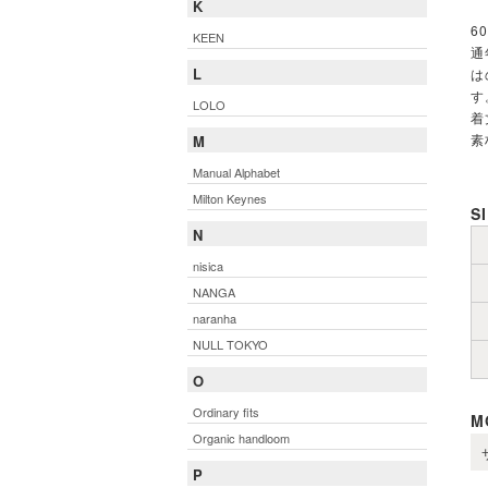
K
6
KEEN
通
L
は
す
LOLO
着
素
M
Manual Alphabet
Milton Keynes
S
N
nisica
NANGA
naranha
NULL TOKYO
O
Ordinary fits
M
Organic handloom
P