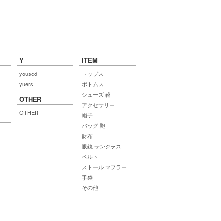
Y
ITEM
yoused
トップス
yuers
ボトムス
シューズ 靴
OTHER
アクセサリー
OTHER
帽子
バッグ 鞄
財布
眼鏡 サングラス
ベルト
ストール マフラー
手袋
その他