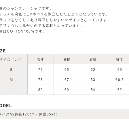
番のシャンブレーシャツです。
テッチを廃色にし3本バリを際立たせたしようとなっています。
ラップをなくしてあり着回ししやすいデザインとなっています。
て頂くうちに風合いのでる素材となっています。
材はCOTTON100%です。
IZE
サイズ（cm）
着丈
身幅
肩幅
袖丈
S
76
65
52
59
M
78
67
53
60.5
L
80
69
54
62
ODEL
サイズM(身長176cm / 体重65kg）