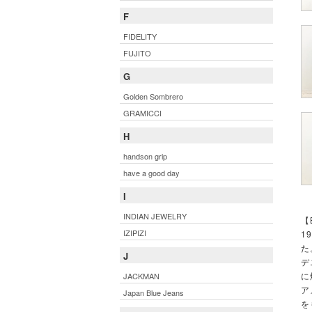
F
FIDELITY
FUJITO
G
Golden Sombrero
GRAMICCI
H
handson grip
have a good day
I
INDIAN JEWELRY
【
IZIPIZI
1
た
J
デ
に
JACKMAN
ア
Japan Blue Jeans
を