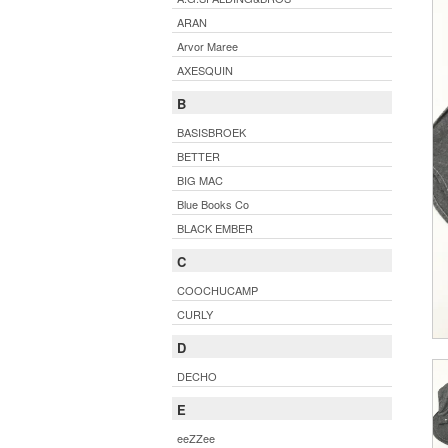
ARAN
Arvor Maree
AXESQUIN
B
BASISBROEK
BETTER
BIG MAC
Blue Books Co
BLACK EMBER
C
COOCHUCAMP
CURLY
D
DECHO
E
eeZZee