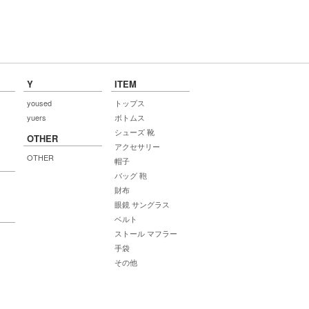
Y
ITEM
yoused
トップス
yuers
ボトムス
シューズ 靴
OTHER
アクセサリー
OTHER
帽子
バッグ 鞄
財布
眼鏡 サングラス
ベルト
ストール マフラー
手袋
その他