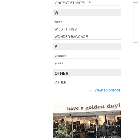
VINCENT ET MIREILLE
W
weac.
WILD THINGS
WONDER BAGGAGE
Y
yoused
yuers
OTHER
OTHER
>>
view all brands