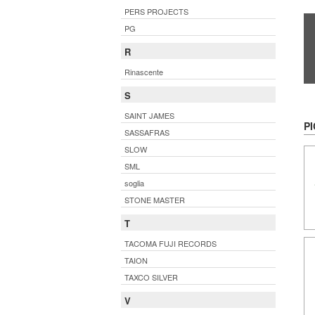
PERS PROJECTS
PG
R
Rinascente
S
SAINT JAMES
PI
SASSAFRAS
SLOW
SML
soglia
STONE MASTER
T
TACOMA FUJI RECORDS
TAION
TAXCO SILVER
V