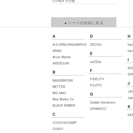
OTHER その他
▲ページの先頭に戻る
A
D
H
A.G.SPALDING&BROS
DECHO
han
ARAN
hav
E
Arvor Maree
I
eeZZee
AXESQUIN
IN
F
B
IZI
FIDELITY
BASISBROEK
J
FUJITO
BETTER
JA
BIG MAC
G
Jap
Blue Books Co
Golden Sombrero
BLACK EMBER
K
GRAMICCI
C
KE
COOCHUCAMP
CURLY