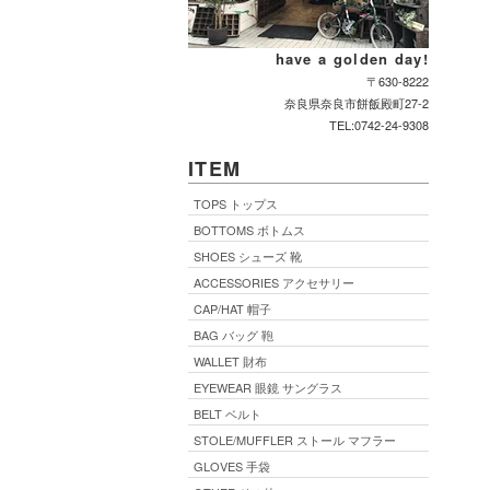
have a golden day!
〒630-8222
奈良県奈良市餅飯殿町27-2
TEL:0742-24-9308
ITEM
TOPS トップス
BOTTOMS ボトムス
SHOES シューズ 靴
ACCESSORIES アクセサリー
CAP/HAT 帽子
BAG バッグ 鞄
WALLET 財布
EYEWEAR 眼鏡 サングラス
BELT ベルト
STOLE/MUFFLER ストール マフラー
GLOVES 手袋