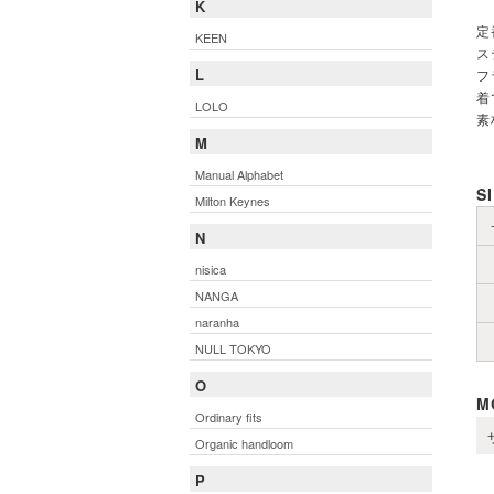
K
定
KEEN
ス
L
フ
着
LOLO
素
M
Manual Alphabet
S
Milton Keynes
N
nisica
NANGA
naranha
NULL TOKYO
O
M
Ordinary fits
Organic handloom
P