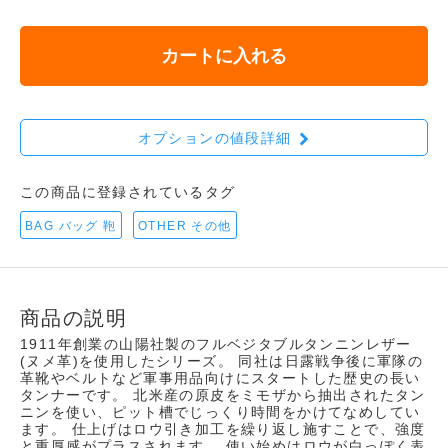
カートに入れる
オプションの値段詳細
この商品に登録されているタグ
BAG バッグ 鞄
OTHER その他
商品の説明
1911年創業の山陽社製のフルベジタブルタンニンレザー
(ヌメ革)を使用したシリーズ。 同社は日露戦争後に軍隊の
革靴やベルトなど軍事用品向けにスタートした歴史の長い
タンナーです。 北米産の原皮をミモザから抽出されたタン
ニンを使い、ピット槽でじっくり時間をかけてなめしてい
ます。 仕上げはロウ引き加工を繰り返し施すことで、強度
と重厚感がプラスされます。 使い始めはロウが白っぽく表