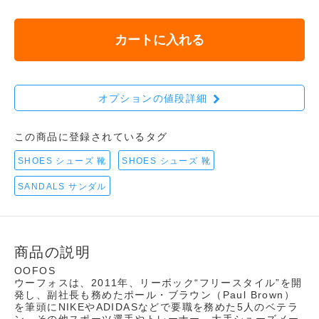
カートに入れる
オプションの値段詳細
この商品に登録されているタグ
SHOES シューズ 靴
SHOES シューズ 靴
SANDALS サンダル
商品の説明
OOFOS
ウーフォスは、2011年、リーボック“フリースタイル”を開
発し、副社長も務めたポール・ブラウン（Paul Brown）
を筆頭にNIKEやADIDASなどで要職を務めた5人のベテラ
ン、その他スポーツ選手やトレーナー、大手シューズメー