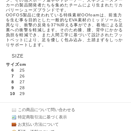
カーの製品開発者たちを集めたチームにより生まれたリカ
バリーシューズブランドです。
OOFOS製品に使われている特殊素材OOfoamは、前進力
を生む事を目的とした一般的なEVA素材のミッドソールと
異なり、衝撃の反発を37%抑える事ができ、着地による足
裏への衝撃を軽減します。そのため膝、腰、背中にかかる
負担を軽減でき、また人間工学に基づいて設計されたフッ
トベットにより、足を優しく包み込み、土踏まずをしっか
りサポートします。
SIZE
サイズ
cm
6
25
7
26
8
27
9
28
10
29
この商品について問い合わせる
特定商取引法に基づく表示
お支払い方法について