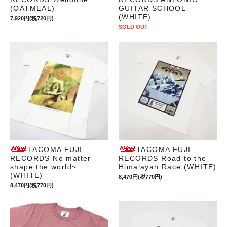
(OATMEAL)
GUITAR SCHOOL
(WHITE)
7,920円(税720円)
SOLD OUT
TACOMA FUJI
TACOMA FUJI
RECORDS No matter
RECORDS Road to the
shape the world~
Himalayan Race (WHITE)
(WHITE)
8,470円(税770円)
8,470円(税770円)